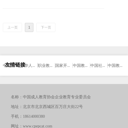
自信与中国终身教育发展”这个主题展开多视角、多层面认真
的交流、研究和探讨。在此，我谨代表中国成人教育协会、代
表郑树山会长对本次论坛的成功举办表示热烈的祝贺！向出席
上一页
1
下一页
会议的各位领导、各位专家学者表示热烈的欢迎！希望在与会
代表的共同努力下，举办一次高层次、高水平、高质量的论
坛，真正使论坛成为一个交流学习的平台，一个推崇学术创新
的平台，一个能够展示我们的学术研究最新成果、最新理念、
最新知识发布和传播的平台，一个面向未来，激励成人学习
者、工作者、研究者奋进的平台。我想，这应该是我们学术论
友情链接
中国成人教育协会
中华人民共和国教育部
职业教育与成人教育司
国家开放大学
中国教育科学研究院
中国社区教育网
中国教育新闻网
坛追求的最终目标。
对于文化自信，本人没有深入研究。但近一段时间，专注
地学习了习近平总书记有关“文化自信”的相关讲话和论述，感
受却十分深刻。习近平总书记指出：中国有坚定的道路自信、
名称：
中国成人教育协会企业教育专业委员会
理论自信、制度自信，其本质是建立在5000多年文明传承基础
地址：
北京市北京西城区百万庄大街22号
上的文化自信。并强调：在5000多年文明发展中孕育的中华优
秀传统文化
手机：
18614000380
网址：
www.cpepcat.com