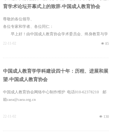
教育机构代表、学术期刊和新闻媒体代表约130人参加了论
育学术论坛开幕式上的致辞-中国成人教育协会
坛。
尊敬的各位领导、
各位专家和学者、各位同仁：
早上好！由中国成人教育协会学术委员会、终身教育与学
习研究中心、宁波大学主办，宁波大学继续教育学院承办的第
22-11-02
넶
85
三届全国成人继续教育学术论坛，今天在这里举办，就“文化
自信与中国终身教育发展”这个主题展开多视角、多层面认真
的交流、研究和探讨。在此，我谨代表中国成人教育协会、代
中国成人教育学学科建设四十年：历程、进展和展
表郑树山会长对本次论坛的成功举办表示热烈的祝贺！向出席
会议的各位领导、各位专家学者表示热烈的欢迎！希望在与会
望-中国成人教育协会
代表的共同努力下，举办一次高层次、高水平、高质量的论
中国成人教育协会网络中心制作维护 电话010-62378210 邮
坛，真正使论坛成为一个交流学习的平台，一个推崇学术创新
箱caea@caea.org.cn
的平台，一个能够展示我们的学术研究最新成果、最新理念、
最新知识发布和传播的平台，一个面向未来，激励成人学习
者、工作者、研究者奋进的平台。我想，这应该是我们学术论
22-11-02
넶
130
坛追求的最终目标。
对于文化自信，本人没有深入研究。但近一段时间，专注