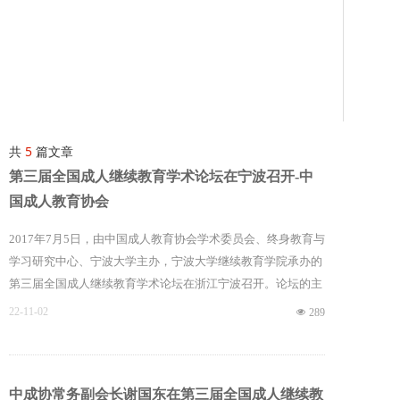
共
5
篇文章
第三届全国成人继续教育学术论坛在宁波召开-中
国成人教育协会
2017年7月5日，由中国成人教育协会学术委员会、终身教育与
学习研究中心、宁波大学主办，宁波大学继续教育学院承办的
第三届全国成人继续教育学术论坛在浙江宁波召开。论坛的主
题是：“文化自信与中国终身教育发展”。教育部职业教育与成
22-11-02
넶
289
人教育司副巡视员谢俐，中国成人教育协会常务副会长谢国
东、张昭文、副会长包华影、宁波大学副校长徐铁峰、宁波市
教育局副局长张建国等相关领导出席论坛，来自全国各高校继
中成协常务副会长谢国东在第三届全国成人继续教
续教育学院、成人高校和科研机构的代表，社区教育示范区和