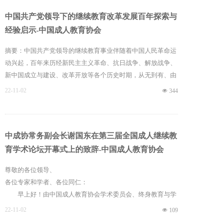
地学习了习近平总书记有关“文化自信”的相关讲话和论述，感
中国共产党领导下的继续教育改革发展百年探索与
受却十分深刻。习近平总书记指出：中国有坚定的道路自信、
经验启示-中国成人教育协会
理论自信、制度自信，其本质是建立在5000多年文明传承基础
上的文化自信。并强调：在5000多年文明发展中孕育的中华优
摘要：中国共产党领导的继续教育事业伴随着中国人民革命运
秀传统文化
动兴起，百年来历经新民主主义革命、抗日战争、解放战争、
新中国成立与建设、改革开放等各个历史时期，从无到有、由
小到大，已发展成为具有丰富形式与内涵的成熟体系，为国家
22-11-02
넶
344
发展和民族振兴做出了巨大贡献。始终坚持党的领导，不断与
时俱进、创新发展，是我国继续教育（成人教育）取得成就的
重要历史经验，在新时代要以习近平新时代中国特色社会主义
中成协常务副会长谢国东在第三届全国成人继续教
思想为指导，全面贯彻党的教育方针，在服务构建全民终身学
习方面发挥更重要作用。
育学术论坛开幕式上的致辞-中国成人教育协会
尊敬的各位领导、
各位专家和学者、各位同仁：
早上好！由中国成人教育协会学术委员会、终身教育与学
习研究中心、宁波大学主办，宁波大学继续教育学院承办的第
22-11-02
넶
109
三届全国成人继续教育学术论坛，今天在这里举办，就“文化