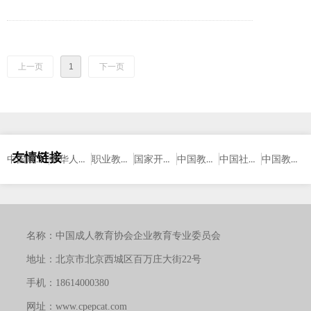
https://uil.unesco.org/lifelong-learning/learning-cities/become-
member。
上一页
1
下一页
友情链接
中国成人教育协会
中华人民共和国教育部
职业教育与成人教育司
国家开放大学
中国教育科学研究院
中国社区教育网
中国教育新闻网
名称：
中国成人教育协会企业教育专业委员会
地址：
北京市北京西城区百万庄大街22号
手机：
18614000380
网址：
www.cpepcat.com